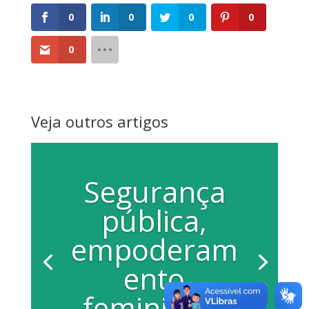
0
0
0
0
0
Veja outros artigos
Segurança
pública,
empoderam
ento
feminino e