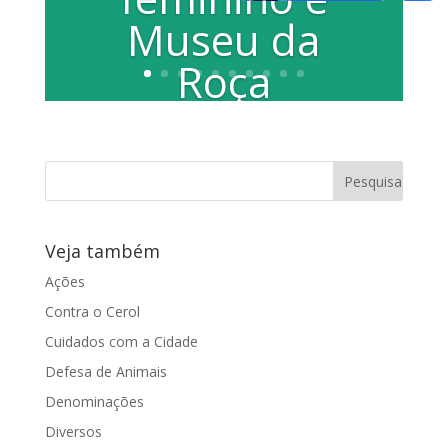
Museu da
Roça
https://www.youtube.com/watch?
v=b7anTUUiGlM Temas como
segurança pública, ações para o
empoderamento da mulher...
Veja também
Ações
Contra o Cerol
Cuidados com a Cidade
Defesa de Animais
Denominações
Diversos