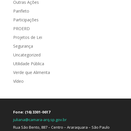
Outras Ações
Panfleto
Participações
PROERD
Projetos de Lei
Segurança
Uncategorized
Utilidade Pública
Verde que Alimenta
Vídeo
Fone: (16) 3301-0617
juliana@camara-arq.sp.gov.br
Rua São Bento, 887 – Centro – Araraquara – São Paulo