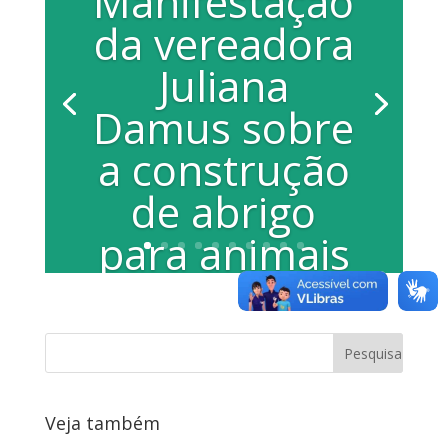
Manifestação
da vereadora
Juliana
Damus sobre
a construção
de abrigo
para animais
em
Araraquara
Manifestação da vereadora Juliana
Damus na Sessão Ordinária realizada na
Veja também
Câmara Municipal dia 19 de fevereiro de