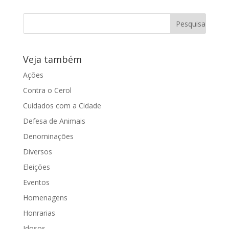
Câmara no
dia 30/09/14
Veja também
A vereadora Juliana Damus utilizou a
Tribuna da Câmara Municipal para
Ações
solicitar que a escolha dos candidatos
Contra o Cerol
na...
Cuidados com a Cidade
Defesa de Animais
Denominações
Diversos
Eleições
Eventos
Homenagens
Honrarias
Idosos