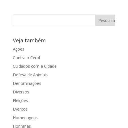
servidoras
com perda
gestacional
Veja também
https://www.youtube.com/watch?
v=JynNRBi95Oc Por indicação da
Ações
vereadora Juliana Damus (Progressistas)
Contra o Cerol
foi...
Cuidados com a Cidade
Defesa de Animais
Denominações
Diversos
Eleições
Eventos
Homenagens
Honrarias