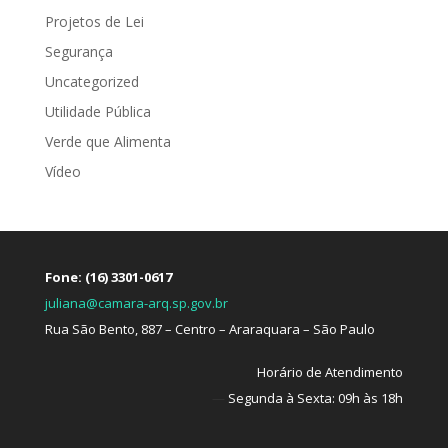
Projetos de Lei
Segurança
Uncategorized
Utilidade Pública
Verde que Alimenta
Vídeo
Fone: (16) 3301-0617
juliana@camara-arq.sp.gov.br
Rua São Bento, 887 – Centro – Araraquara – São Paulo
Horário de Atendimento
—
Segunda à Sexta: 09h às 18h