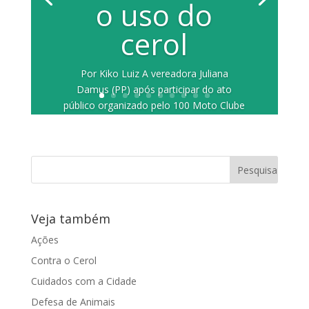
o uso do
cerol
Por Kiko Luiz A vereadora Juliana
Damus (PP) após participar do ato
público organizado pelo 100 Moto Clube
Araraquara,...
Veja também
Ações
Contra o Cerol
Cuidados com a Cidade
Defesa de Animais