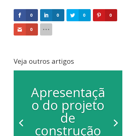
0
0
0
0
0
Veja outros artigos
Apresentaçã
o do projeto
de
construção