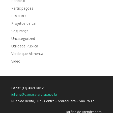
Panfleto
Participações
PROERD
Projetos de Lei
Segurança
Uncategorized
Utilidade Pública
Verde que Alimenta
Vídeo
Fone: (16) 3301-0617
juliana@camara-arq.sp.gov.br
Rua São Bento, 887 – Centro – Araraquara – São Paulo
Horário de Atendimento