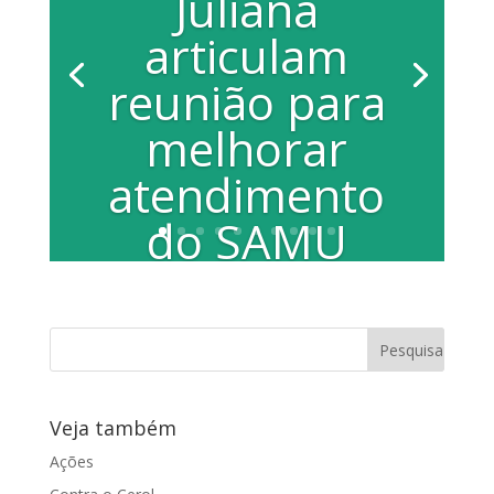
Juliana
articulam
reunião para
melhorar
atendimento
do SAMU
Por Gabriela Pontieri Os vereadores
Elias Chediek Neto (PMDB) e Juliana
Andrião Damus (PP) receberam nesta...
Veja também
Ações