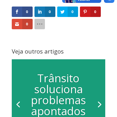
0
0
0
0
0
Veja outros artigos
Trânsito
soluciona
problemas
apontados