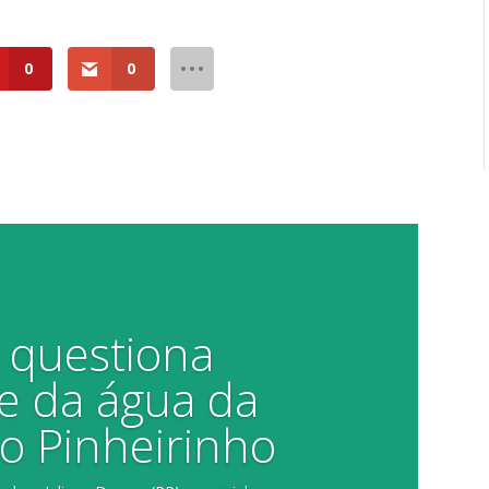
0
0
a questiona
e da água da
o Pinheirinho