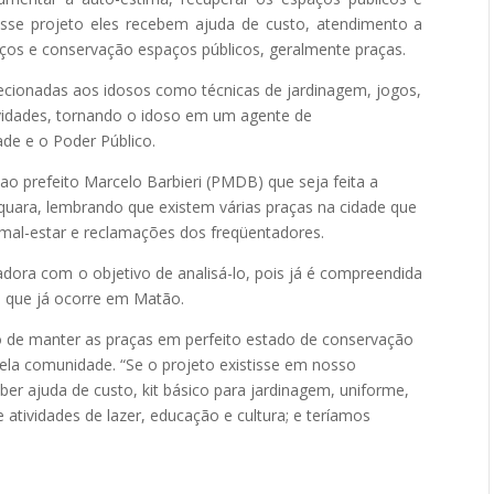
esse projeto eles recebem ajuda de custo, atendimento a
ços e conservação espaços públicos, geralmente praças.
ecionadas aos idosos como técnicas de jardinagem, jogos,
ividades, tornando o idoso em um agente de
ade e o Poder Público.
 ao prefeito Marcelo Barbieri (PMDB) que seja feita a
quara, lembrando que existem várias praças na cidade que
al-estar e reclamações dos freqüentadores.
dora com o objetivo de analisá-lo, pois já é compreendida
o que já ocorre em Matão.
ão de manter as praças em perfeito estado de conservação
ela comunidade. “Se o projeto existisse em nosso
ber ajuda de custo, kit básico para jardinagem, uniforme,
 atividades de lazer, educação e cultura; e teríamos