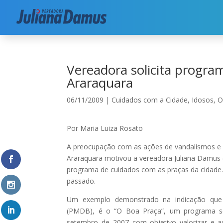
Início
|
Cuidados com a Cidade
|
Vereadora sol
Vereadora solicita progr
Araraquara
06/11/2009
|
Cuidados com a Cidade
,
Idosos
,
O
Por Maria Luiza Rosato
A preocupação com as ações de vandalismos e a
Araraquara motivou a vereadora Juliana Damus (
programa de cuidados com as praças da cidade. E
passado.
Um exemplo demonstrado na indicação que 
(PMDB), é o “O Boa Praça”, um programa só
setembro de 2007 com objetivo valorizar e a