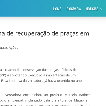
HOME
BIOGRAFIA
NOTÍCIAS
icita programa de recuperação de praças em Araraquara
ama de recuperação de praças em
utras Ações
 situação de conservação das praças públicas de
PP) a solicitar do Executivo a implantação de um
ssa iniciativa da vereadora já havia ocorrido no ano
a vereadora encaminhou ao prefeito Marcelo Barbieri
cio-ambiental implantado pela prefeitura de Matão em
umentar a auto-estima, recuperar os espaços públicos e