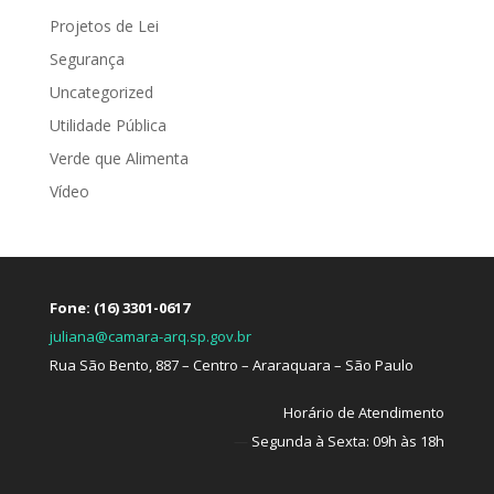
Projetos de Lei
Segurança
Uncategorized
Utilidade Pública
Verde que Alimenta
Vídeo
Fone: (16) 3301-0617
juliana@camara-arq.sp.gov.br
Rua São Bento, 887 – Centro – Araraquara – São Paulo
Horário de Atendimento
—
Segunda à Sexta: 09h às 18h