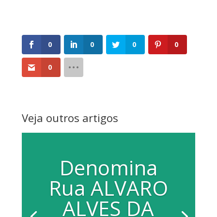
0
0
0
0
0
Veja outros artigos
Denomina
Rua ALVARO
ALVES DA