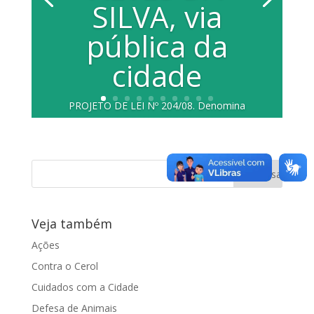
SILVA, via
pública da
cidade
PROJETO DE LEI Nº 204/08. Denomina
Rua ALVARO ALVES DA SILVA, via
pública da cidade, conhecida como
Rua...
Veja também
Ações
Contra o Cerol
Cuidados com a Cidade
Defesa de Animais