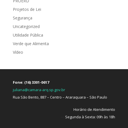
PROERD
Projetos de Lei
Segurança
Uncategorized
Utilidade Pública
Verde que Alimenta
Vídeo
Fone: (16) 3301-0617
juliana@camara-arq.sp.gov.br
Rua São Bento, 887 – Centro – Araraquara – São Paulo
Horário de Atendimento
—
Segunda à Sexta: 09h às 18h