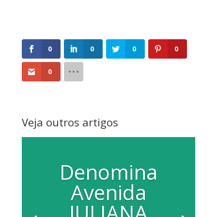
0
0
0
0
0
Veja outros artigos
Denomina
Avenida
JULIANA