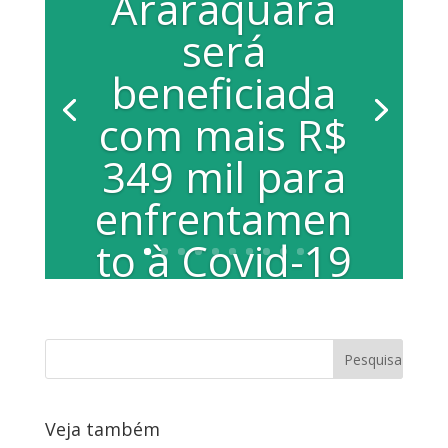
Araraquara
será
beneficiada
com mais R$
349 mil para
enfrentamen
to à Covid-19
Emenda parlamentar foi viabilizada por
deputado federal atendendo solicitação
dos vereadores da bancada do Partido...
Veja também