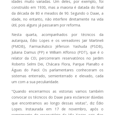
idades muito variadas. Um deles, por exemplo, foi
construído em 1930, mas a maioria é datada do final
da década de 80 e meados de 90. Segundo o Daae, a
idade, no entanto, não interfere diretamente na vida
útil, pois alguns já passaram por reforma.
Nesta quarta, acompanhados por técnicos da
autarquia, Édio Lopes e os vereadores Jair Martineli
(PMDB), Farmacêutico Jéferson Yashuda (PSDB),
Juliana Damus (PP) e William Affonso (PDT), que é o
relator da CEI, percorreram reservatórios no Jardim
Roberto Selmi Dei, Chácara Flora, Parque Planalto e
Águas do Paiol. Os parlamentares conheceram os
sistemas enterrado, semienterrado e elevado, cada
um com a sua peculiaridade.
“Quando encerrarmos as vistorias vamos também
convocar os técnicos do Daae para esclarecer dúvidas
que encontramos ao longo dessas visitas”, diz Édio
Lopes. Instaurada em 17 de novembro, após o
rompimento do reservatório da Vila Xavier, seis dias