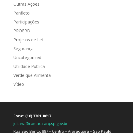
Outras Ações
Panfleto
Participações
PROERD
Projetos de Lei
Segurança
Uncategorized
Utilidade Pública
Verde que Alimenta
Vídeo
Fone: (16) 3301-0617
juliana@camara-arq.sp.gov.br
Rua São Bento, 887 – Centro – Araraquara – São Paulo