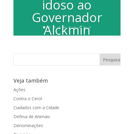
idoso ao
Governador
Alckmin
Preocupada com as questões que
envolvem a qualidade vida dos idosos,
Juliana Damus, apresentou e entregou
pessoalmente...
Veja também
Ações
Contra o Cerol
Cuidados com a Cidade
Defesa de Animais
Denominações