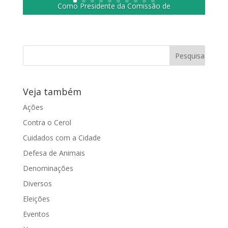
Como Presidente da Comissão de
Ordem Social, a vereadora Juliana
Damus convidou a Secretaria de
Assistência Social, a...
Veja também
Ações
Contra o Cerol
Cuidados com a Cidade
Defesa de Animais
Denominações
Diversos
Eleições
Eventos