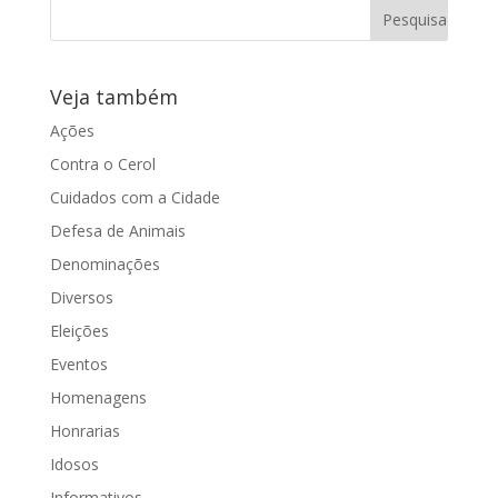
Por Claudio Dias Há dez anos, a Câmara
Municipal de Araraquara aprovou a Lei
Complementar nº 312 definindo que os...
Veja também
Ações
Contra o Cerol
Cuidados com a Cidade
Defesa de Animais
Denominações
Diversos
Eleições
Eventos
Homenagens
Honrarias
Idosos
Informativos