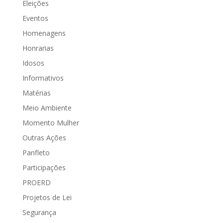
a Cidadania
Eleições
JCC
Eventos
Homenagens
PROJETO DE DECRETO LEGISLATIVO Nº
Honrarias
039/07. Fica conferido, nos termos do
Idosos
artigo 288, parágrafo...
Informativos
Matérias
Meio Ambiente
Momento Mulher
Outras Ações
Panfleto
Participações
PROERD
Projetos de Lei
Segurança