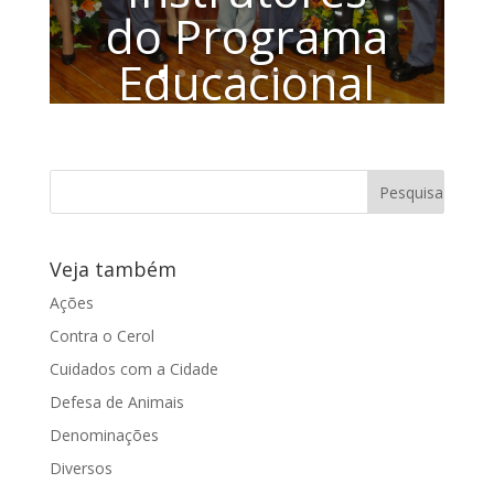
do Programa
Educacional
de
Resistência
às Drogas e à
Violência
Veja também
PROERD e do
Ações
Contra o Cerol
Programa
Cuidados com a Cidade
Jovens
Defesa de Animais
Construindo
Denominações
Diversos