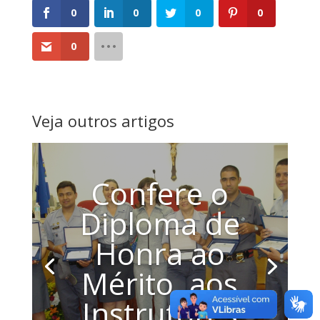
0
0
0
0
0
Veja outros artigos
Confere o
Diploma de
Honra ao
Mérito, aos
Instrutores