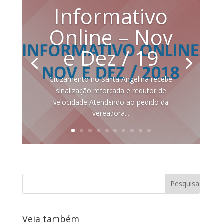
Informativo
Online – Nov
e Dez / 19
Cruzamento no Santa Angelina recebe
sinalização reforçada e redutor de
velocidade Atendendo ao pedido da
vereadora...
Veja também