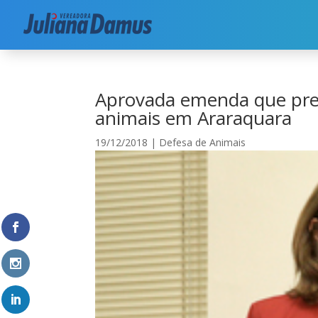
Início
|
Meio Ambiente
|
Defesa de Animais
|
A
Aprovada emenda que prev
animais em Araraquara
19/12/2018
|
Defesa de Animais