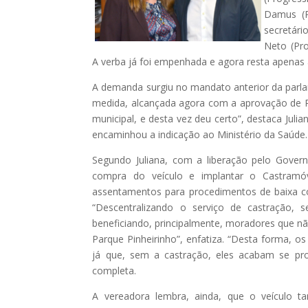
Damus (P
secretár
Neto (Pro
A verba já foi empenhada e agora resta apenas a
A demanda surgiu no mandato anterior da parlam
medida, alcançada agora com a aprovação de 
municipal, e desta vez deu certo”, destaca Juli
encaminhou a indicação ao Ministério da Saúde.
Segundo Juliana, com a liberação pelo Governo
compra do veículo e implantar o Castramóv
assentamentos para procedimentos de baixa c
“Descentralizando o serviço de castração, s
beneficiando, principalmente, moradores que n
Parque Pinheirinho”, enfatiza. “Desta forma, 
já que, sem a castração, eles acabam se pro
completa.
A vereadora lembra, ainda, que o veículo ta