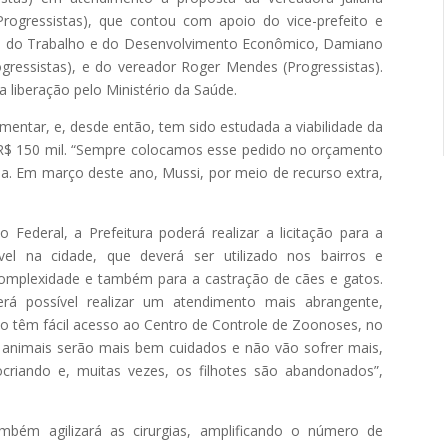
rogressistas), que contou com apoio do vice-prefeito e
io do Trabalho e do Desenvolvimento Econômico, Damiano
gressistas), e do vereador Roger Mendes (Progressistas).
 liberação pelo Ministério da Saúde.
entar, e, desde então, tem sido estudada a viabilidade da
R$ 150 mil. “Sempre colocamos esse pedido no orçamento
ana. Em março deste ano, Mussi, por meio de recurso extra,
 Federal, a Prefeitura poderá realizar a licitação para a
el na cidade, que deverá ser utilizado nos bairros e
omplexidade e também para a castração de cães e gatos.
erá possível realizar um atendimento mais abrangente,
ão têm fácil acesso ao Centro de Controle de Zoonoses, no
os animais serão mais bem cuidados e não vão sofrer mais,
criando e, muitas vezes, os filhotes são abandonados”,
mbém agilizará as cirurgias, amplificando o número de