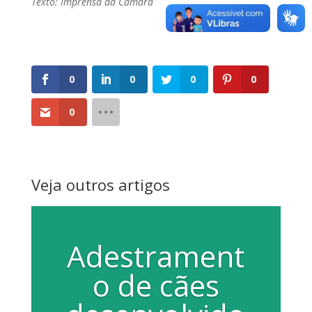
Texto: Imprensa da Câmara
0
0
0
0
0
Veja outros artigos
Adestrament
o de cães