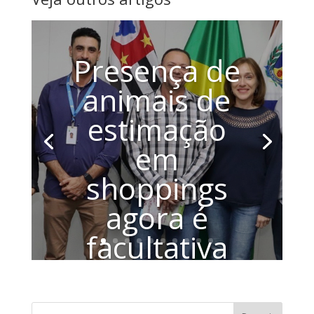
Presença de
animais de
estimação
em
shoppings
agora é
facultativa
Propositura que altera Código de
Posturas é de autoria da vereadora
Juliana Damus Em solenidade realizada