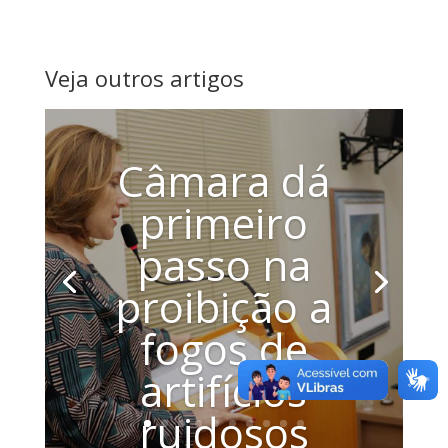
Veja outros artigos
Câmara dá
primeiro
passo na
proibição a
fogos de
artifícios
ruidosos