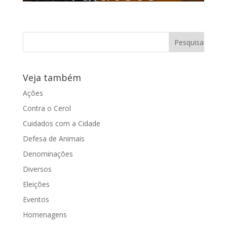
Proposta da vereadora Juliana Damus
passou três meses tramitando no
legislativo e ainda depende de uma
segunda...
Veja também
Ações
Contra o Cerol
Cuidados com a Cidade
Defesa de Animais
Denominações
Diversos
Eleições
Eventos
Homenagens