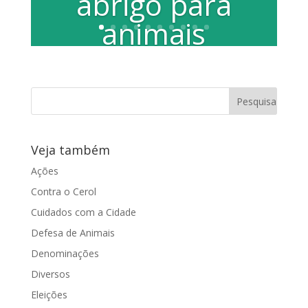
abrigo para
animais
Por Elaíse Silva e Luis Fernando
Laranjeira A vereadora Juliana Damus
(PP) visitou, na manhã de quarta-feira,
25 de...
Veja também
Ações
Contra o Cerol
Cuidados com a Cidade
Defesa de Animais
Denominações
Diversos
Eleições