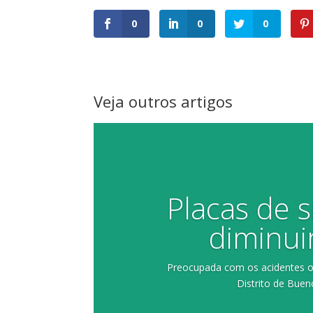
0
0
0
Veja outros artigos
Placas de s
diminui
Preocupada com os acidentes oc
Distrito de Buen