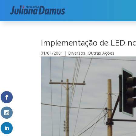
Início
|
Meio Ambiente
|
Outras Ações
|
Implem
Implementação de LED no
01/01/2001
|
Diversos
,
Outras Ações