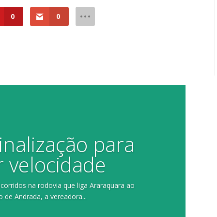
0
0
inalização para
r velocidade
orridos na rodovia que liga Araraquara ao
o de Andrada, a vereadora...