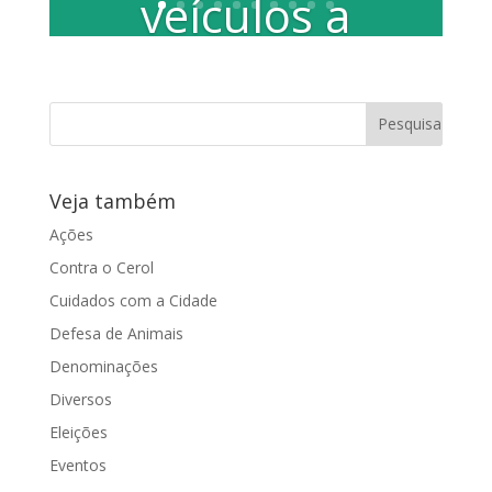
veículos a
diesel
A vereadora Juliana Damus preocupada
com o Meio Ambiente e com o
incômodo que a fumaça de veículos...
Veja também
Ações
Contra o Cerol
Cuidados com a Cidade
Defesa de Animais
Denominações
Diversos
Eleições
Eventos