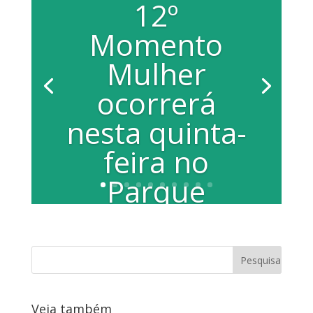
12º
Momento
Mulher
ocorrerá
nesta quinta-
feira no
Parque
Infantil
Por Francisco de Assis Bergamin Nesta
quinta-feira, das 9 às 17 horas, será
realizada a 12ª edição do Programa
Momento...
Veja também