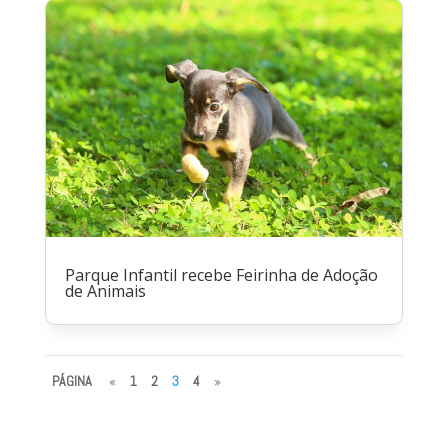
Parque Infantil recebe Feirinha de Adoção
de Animais
PÁGINA
«
1
2
3
4
»