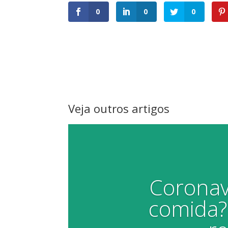
0
0
0
Veja outros artigos
Coronav
comida?