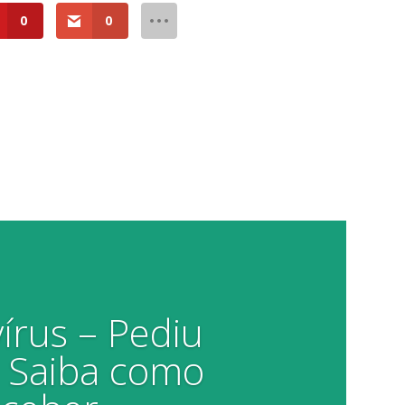
0
0
írus – Pediu
 Saiba como