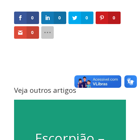
0
0
0
0
0
Veja outros artigos
Escorpião –