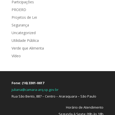
Participações
PROERD
Projetos de Lei
Segurança
Uncategorized
Utilidade Pública
Verde que Alimenta
Vídeo
Fone: (16) 3301-0617
juliana@camara-arq.sp.gov.br
Rua São Bento, 887 – Centro – Araraquara – São Paulo
Horário de Atendimento
—
Segunda à Sexta: 09h às 18h