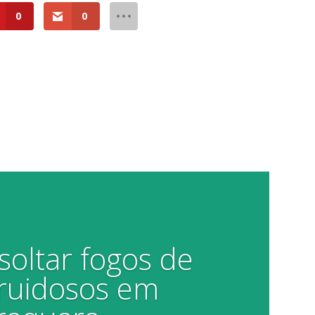
0
0
soltar fogos de
o ruidosos em