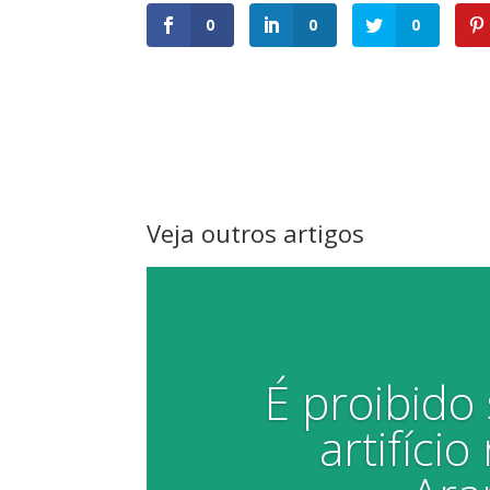
0
0
0
Veja outros artigos
É proibido 
artifíci