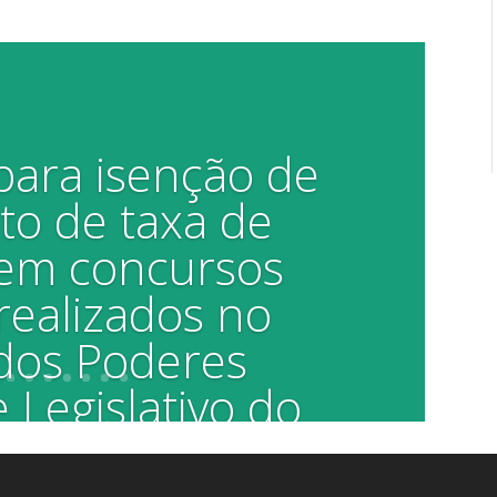
para isenção de
o de taxa de
 em concursos
realizados no
dos Poderes
 Legislativo do
 de Araraquara