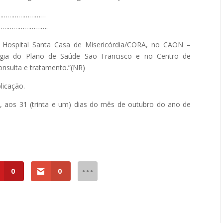
…………………………
…………………….
o Hospital Santa Casa de Misericórdia/CORA, no CAON –
gia do Plano de Saúde São Francisco e no Centro de
onsulta e tratamento.”(NR)
blicação.
s 31 (trinta e um) dias do mês de outubro do ano de
0
0