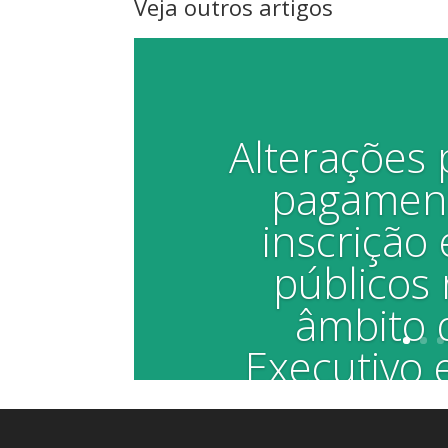
Veja outros artigos
Alterações 
pagament
inscrição
públicos 
âmbito 
Executivo e
Município