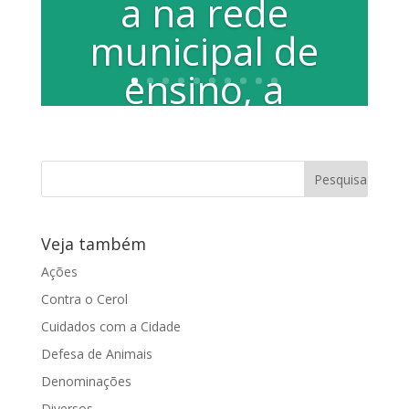
a na rede
municipal de
ensino, a
partir da pré-
escola
PROJETO DE LEI Nº 137/02. Dispõe
sobre a obrigatoriedade de Avaliação...
Veja também
Ações
Contra o Cerol
Cuidados com a Cidade
Defesa de Animais
Denominações
Diversos