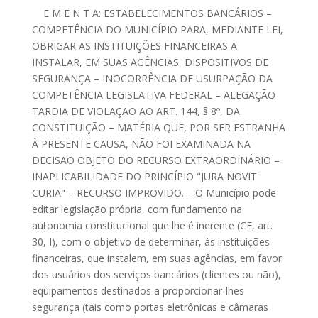
E M E N T A: ESTABELECIMENTOS BANCÁRIOS –
COMPETÊNCIA DO MUNICÍPIO PARA, MEDIANTE LEI,
OBRIGAR AS INSTITUIÇÕES FINANCEIRAS A
INSTALAR, EM SUAS AGÊNCIAS, DISPOSITIVOS DE
SEGURANÇA – INOCORRÊNCIA DE USURPAÇÃO DA
COMPETÊNCIA LEGISLATIVA FEDERAL – ALEGAÇÃO
TARDIA DE VIOLAÇÃO AO ART. 144, § 8º, DA
CONSTITUIÇÃO – MATÉRIA QUE, POR SER ESTRANHA
À PRESENTE CAUSA, NÃO FOI EXAMINADA NA
DECISÃO OBJETO DO RECURSO EXTRAORDINÁRIO –
INAPLICABILIDADE DO PRINCÍPIO "JURA NOVIT
CURIA" – RECURSO IMPROVIDO. – O Município pode
editar legislação própria, com fundamento na
autonomia constitucional que lhe é inerente (CF, art.
30, I), com o objetivo de determinar, às instituições
financeiras, que instalem, em suas agências, em favor
dos usuários dos serviços bancários (clientes ou não),
equipamentos destinados a proporcionar-lhes
segurança (tais como portas eletrônicas e câmaras