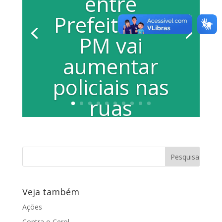
entre
Prefeitura e
PM vai
aumentar
policiais nas
ruas
Por Assessoria de Imprensa Prefeitura
Municipal O prefeito Marcelo Barbieri e
o comandante geral da...
Veja também
Ações
Contra o Cerol