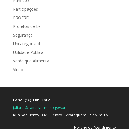
Panfleto
Participações
PROERD
Projetos de Lei
Segurança
Uncategorized
Utilidade Pública
Verde que Alimenta
Vídeo
Fone: (16) 3301-0617
juliana@camara-arq.sp.gov.br
Rua São Bento, 887 – Centro – Araraquara – São Paulo
Horário de Atendimento