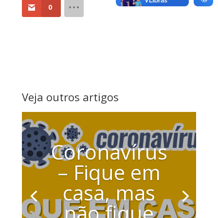
0
Veja outros artigos
Coronavírus
– Fique em
casa, mas
não fique