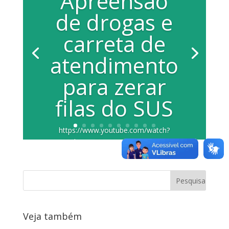
Apreensão
de drogas e
carreta de
atendimento
para zerar
filas do SUS
https://www.youtube.com/watch?
v=J66JbWtsc7Q A vereadora Juliana
Damus (PP) falou sobre o trabalho
realizado...
Veja também