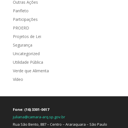
Outras Ações
Panfleto
Participações
PROERD
Projetos de Lei
Segurança
Uncategorized
Utilidade Pública
Verde que Alimenta
Vídeo
Fone: (16) 3301-0617
juliana@camara-arq.sp.gov.br
Rua São Bento, 887 – Centro – Araraquara – São Paulo