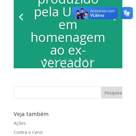
pela Uniara
em
homenagem
ao ex-
vereador
Elias Damus
Veja também
Ações
Contra o Cerol