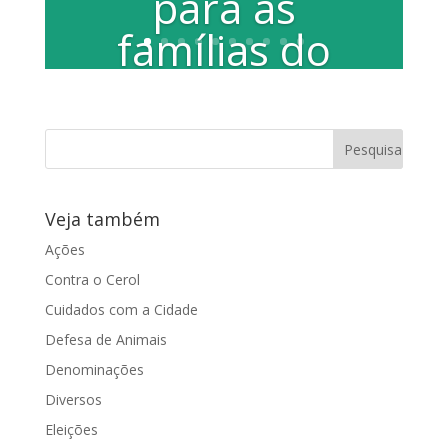
para as
famílias do
Capão dos
Angicos
https://www.youtube.com/watch?
v=2jBKhLC8_Cw Na sessão de terça-
Veja também
feira (7), a vereadora Juliana Damus
lembrou...
Ações
Contra o Cerol
Cuidados com a Cidade
Defesa de Animais
Denominações
Diversos
Eleições