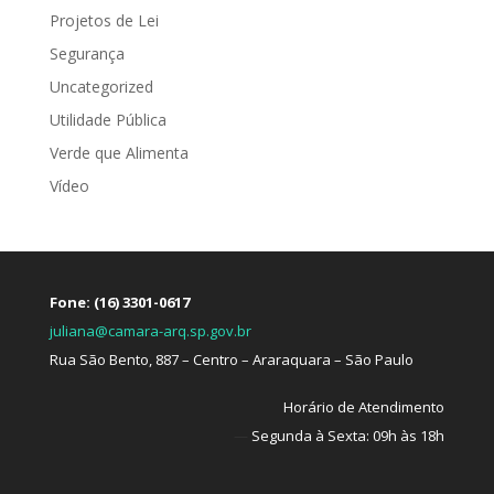
Projetos de Lei
Segurança
Uncategorized
Utilidade Pública
Verde que Alimenta
Vídeo
Fone: (16) 3301-0617
juliana@camara-arq.sp.gov.br
Rua São Bento, 887 – Centro – Araraquara – São Paulo
Horário de Atendimento
—
Segunda à Sexta: 09h às 18h