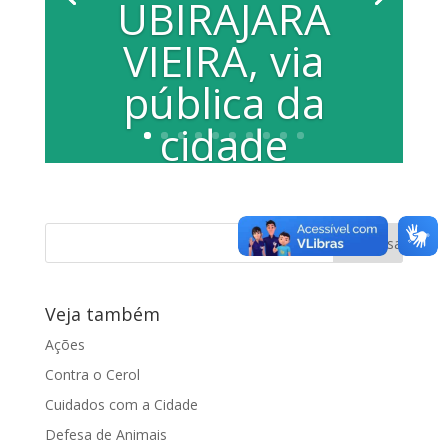
UBIRAJARA
VIEIRA, via
pública da
cidade
PROJETO DE LEI Nº 087/04. Fica
denominada Avenida ANTONIO
UBIRAJARA VIEIRA, a via pública da sede
do...
Veja também
Ações
Contra o Cerol
Cuidados com a Cidade
Defesa de Animais