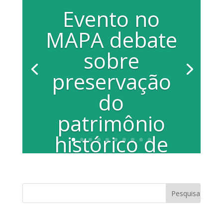
Evento no
MAPA debate
sobre
preservação
do
patrimônio
histórico de
Araraquara
A vereadora Juliana Damus
(Progressistas) participou, na manhã de
sábado (14/03), do 1º Café no Museu de
Arqueologia e...