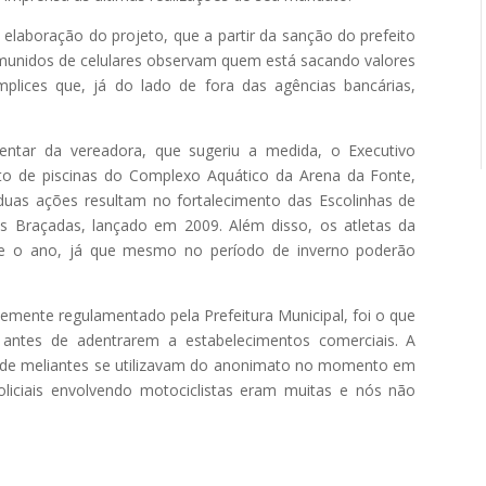
a elaboração do projeto, que a partir da sanção do prefeito
 munidos de celulares observam quem está sacando valores
lices que, já do lado de fora das agências bancárias,
ntar da vereadora, que sugeriu a medida, o Executivo
to de piscinas do Complexo Aquático da Arena da Fonte,
as ações resultam no fortalecimento das Escolinhas de
s Braçadas, lançado em 2009. Além disso, os atletas da
te o ano, já que mesmo no período de inverno poderão
emente regulamentado pela Prefeitura Municipal, foi o que
s antes de adentrarem a estabelecimentos comerciais. A
onde meliantes se utilizavam do anonimato no momento em
oliciais envolvendo motociclistas eram muitas e nós não