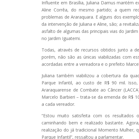
Influente em Brasília, Juliana Damus mantém ex
Aline Corrêa, do mesmo partido; a quem re
problemas de Araraquara. E alguns dos exemplo
da intervenção de Juliana e Aline, são; a revital
asfalto de algumas das principais vias do Jardi
no Jardim Iguatemi.
Todas, através de recursos obtidos junto a de
porém, não são as únicas viabilizadas com e
acordadas entre a vereadora e o prefeito Marcel
Juliana também viabilizou a cobertura da qu
Parque Infantil, ao custo de R$ 90 mil. Isso
Araraquarense de Combate ao Câncer (LACCA). 
Marcelo Barbieri – trata-se da emenda de R$ 10
a cada vereador.
“Estou muito satisfeita com os resultado
caminhando bem e realizado bastante. Agora
realização do já tradicional Momento Mulher, q
Parque Infantil”, ressaltou a parlamentar.