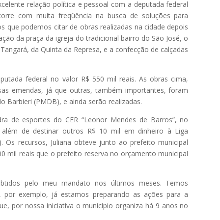
celente relação política e pessoal com a deputada federal
corre com muita freqüência na busca de soluções para
s que podemos citar de obras realizadas na cidade depois
ização da praça da igreja do tradicional bairro do São José, o
m Tangará, da Quinta da Represa, e a confecção de calçadas
putada federal no valor R$ 550 mil reais. As obras cima,
ssas emendas, já que outras, também importantes, foram
o Barbieri (PMDB), e ainda serão realizadas.
adra de esportes do CER “Leonor Mendes de Barros”, no
, além de destinar outros R$ 10 mil em dinheiro à Liga
Os recursos, Juliana obteve junto ao prefeito municipal
0 mil reais que o prefeito reserva no orçamento municipal
s obtidos pelo meu mandato nos últimos meses. Temos
, por exemplo, já estamos preparando as ações para a
ue, por nossa iniciativa o município organiza há 9 anos no