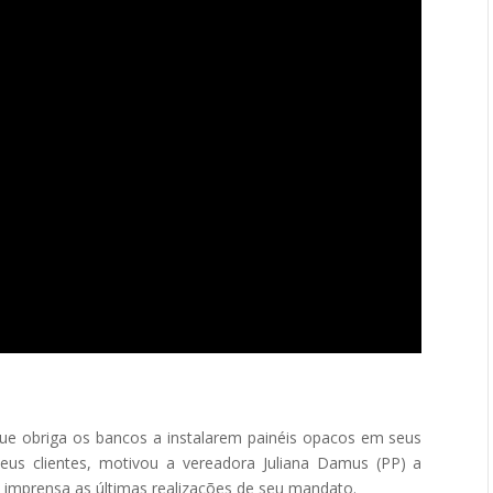
 que obriga os bancos a instalarem painéis opacos em seus
eus clientes, motivou a vereadora Juliana Damus (PP) a
imprensa as últimas realizações de seu mandato.