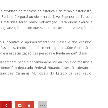
atividade de técnicos de estética e de terapia esteticista,
 Facial e Corporal ou diploma de Nível Superior de Terapia
es referidas terão maior valorização. Para quem exerce a
regularização, desde que seja comprovada a realização da
pois incentiva o aprimoramento da classe e dos estudos.
ofissionais, tendo o entendimento que a saúde é uma área
o e a especialização das pessoas é fundamental”, disse.
amus também pede o encaminhamento da copia do mesmo a
sidente é o deputado Federal Eduardo Alves, às lideranças
rincipais Câmaras Municipais do Estado de São Paulo,
0
0