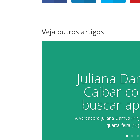
Veja outros artigos
Juliana Da
Caibar co
buscar ap
A vereadora Juliana Damus (PP)
quarta-feira (16)