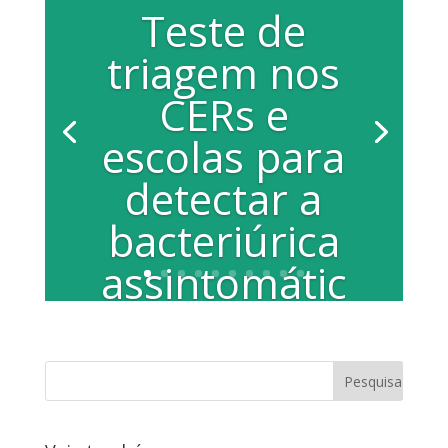
Teste de
triagem nos
CERs e
escolas para
detectar a
bacteriúrica
assintomátic
a
A vereadora Juliana Andrião Damus,
apresentou indicação na Câmara
solicitando entendimentos...