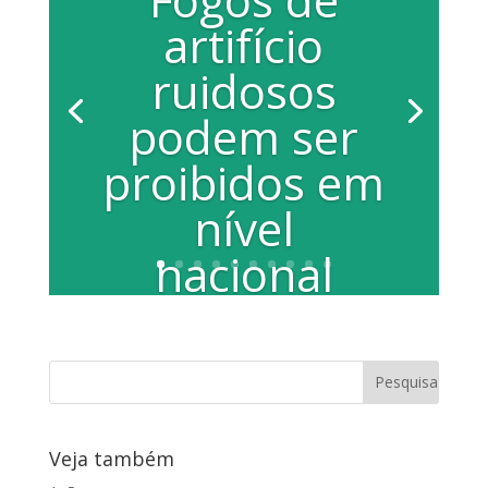
artifício
ruidosos
podem ser
proibidos em
nível
nacional
Vereadora Juliana Damus manifesta
apoio ao projeto Em fevereiro deste
ano, a sanção da Lei Complementar nº
899, de...
Veja também