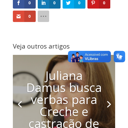
0
0
0
0
0
Veja outros artigos
Juliana
Damus busca
verbas para
Creche e
castração de