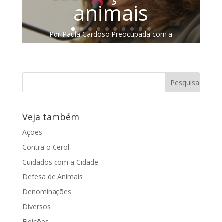
animais
Por Paula Cardoso Preocupada com a
situação financeira que a creche do
Carmo se encontra, uma pessoa
procurou a...
Veja também
Ações
Contra o Cerol
Cuidados com a Cidade
Defesa de Animais
Denominações
Diversos
Eleições