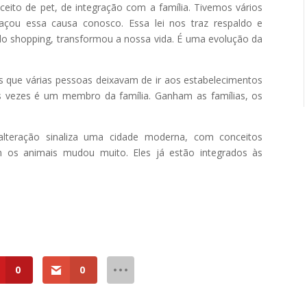
eito de pet, de integração com a família. Tivemos vários
raçou essa causa conosco. Essa lei nos traz respaldo e
do shopping, transformou a nossa vida. É uma evolução da
s que várias pessoas deixavam de ir aos estabelecimentos
s vezes é um membro da família. Ganham as famílias, os
 alteração sinaliza uma cidade moderna, com conceitos
m os animais mudou muito. Eles já estão integrados às
0
0