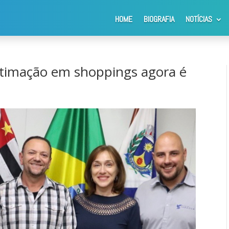
HOME
BIOGRAFIA
NOTÍCIAS
resença de animais de estimação em shoppings agora é facultativa
stimação em shoppings agora é