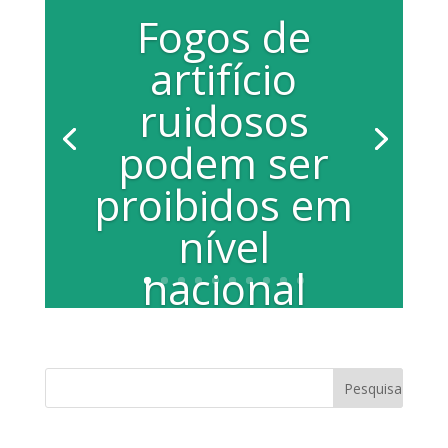
Fogos de
artifício
ruidosos
podem ser
proibidos em
nível
nacional
Vereadora Juliana Damus manifesta
apoio ao projeto Em fevereiro deste
ano, a sanção da Lei Complementar nº
899, de...