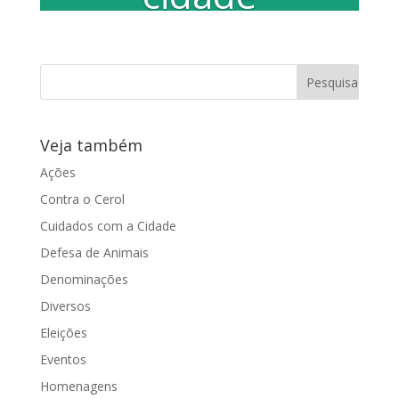
Vereadora Juliana Damus é autora da
proposta que dá autonomia para
shoppings permitirem o acesso A
Câmara Municipal de...
Veja também
Ações
Contra o Cerol
Cuidados com a Cidade
Defesa de Animais
Denominações
Diversos
Eleições
Eventos
Homenagens