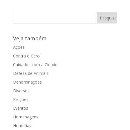
Por Maria Luiza e Chico de Assis Uma
das reclamações recorrentes da
população de Araraquara é sobre as
condições das...
Veja também
Ações
Contra o Cerol
Cuidados com a Cidade
Defesa de Animais
Denominações
Diversos
Eleições
Eventos
Homenagens
Honrarias