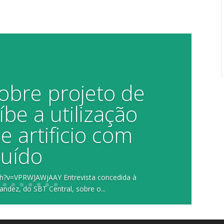
sobre projeto de
íbe a utilização
e artificio com
ruído
h?v=VPRWJAWjAAY Entrevista concedida à
andez, do SBT Central, sobre o...