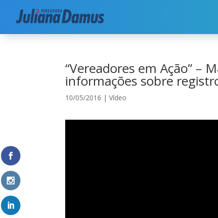
Início
|
Vídeo
|
“Vereadores em Ação” – Maio/201
“Vereadores em Ação” – Ma
informações sobre registr
10/05/2016
|
Vídeo