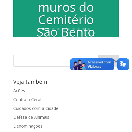
muros do
Cemitério
São Bento
A vereadora Juliana Damus, através de
indicação, solicita a presença da Guarda
Municipal e o aumento dos muros do...
Veja também
Ações
Contra o Cerol
Cuidados com a Cidade
Defesa de Animais
Denominações